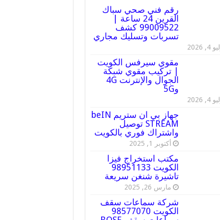
رقم فني صحي سباك
القرين 24 ساعة |
99009522 كشف
تسربات وتسليك مجاري
 4, 2026
مقوي سيرفس الكويت
| تركيب مقوي شبكة
الجوال والإنترنت 4G
و5G
 4, 2026
جهاز بي ان ستريم beIN
STREAM توصيل
واشتراك فوري بالكويت
أكتوبر 1, 2025
مكتب استخراج فيزا
الكويت 98951133
تاشيرة شنغن سريعة
مارس 26, 2025
شركة سماعات سقف
الكويت 98577070
سماعات سقف BOSE