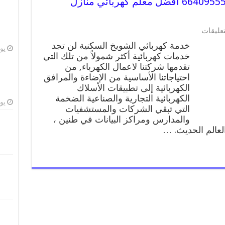
خدمة كهربائي الشويخ السكنية 66409555 افضل معلم كهربائي منازل
على
تعليقات
خدمة
خدمة كهربائي الشويخ السكنية لن تجد
كهربائي
يوليو
خدمات كهربائية أكثر شمولاً من تلك التي
الشويخ
تقدمها شركتنا لاعمال الكهرباء, من
السكنية
66409555
احتياجاتنا الأساسية من الإضاءة والمرافق
افضل
الكهربائية إلى تطبيقات الأسلاك
معلم
الكهربائية التجارية والصناعية الضخمة
كهربائي
يوليو
التي تبقي الشركات والمستشفيات
منازل
والمدارس ومراكز البيانات في طنين ،
الشويخ
العالم الحديث. …
السكنية
مغلقة