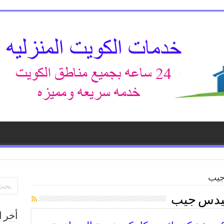
جيب
يدس جيب
أخر ا