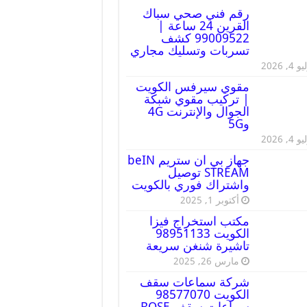
رقم فني صحي سباك
القرين 24 ساعة |
99009522 كشف
تسربات وتسليك مجاري
 4, 2026
مقوي سيرفس الكويت
| تركيب مقوي شبكة
الجوال والإنترنت 4G
و5G
 4, 2026
جهاز بي ان ستريم beIN
STREAM توصيل
واشتراك فوري بالكويت
أكتوبر 1, 2025
مكتب استخراج فيزا
الكويت 98951133
تاشيرة شنغن سريعة
مارس 26, 2025
شركة سماعات سقف
الكويت 98577070
سماعات سقف BOSE