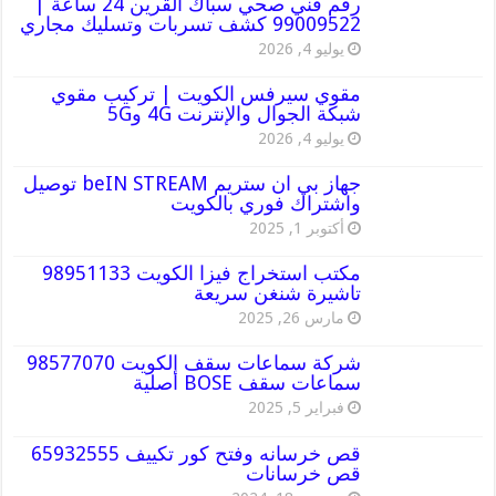
رقم فني صحي سباك القرين 24 ساعة |
99009522 كشف تسربات وتسليك مجاري
يوليو 4, 2026
مقوي سيرفس الكويت | تركيب مقوي
شبكة الجوال والإنترنت 4G و5G
يوليو 4, 2026
جهاز بي ان ستريم beIN STREAM توصيل
واشتراك فوري بالكويت
أكتوبر 1, 2025
مكتب استخراج فيزا الكويت 98951133
تاشيرة شنغن سريعة
مارس 26, 2025
شركة سماعات سقف الكويت 98577070
سماعات سقف BOSE أصلية
فبراير 5, 2025
قص خرسانه وفتح كور تكييف 65932555
قص خرسانات