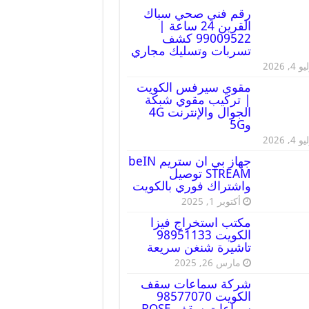
رقم فني صحي سباك
القرين 24 ساعة |
99009522 كشف
تسربات وتسليك مجاري
 4, 2026
مقوي سيرفس الكويت
| تركيب مقوي شبكة
الجوال والإنترنت 4G
و5G
 4, 2026
جهاز بي ان ستريم beIN
STREAM توصيل
واشتراك فوري بالكويت
أكتوبر 1, 2025
مكتب استخراج فيزا
الكويت 98951133
تاشيرة شنغن سريعة
مارس 26, 2025
شركة سماعات سقف
الكويت 98577070
سماعات سقف BOSE