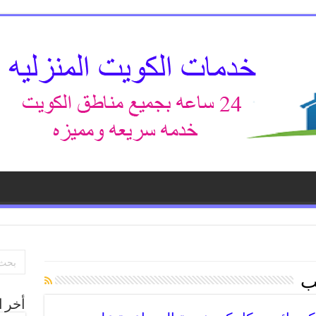
ب
أخر ا