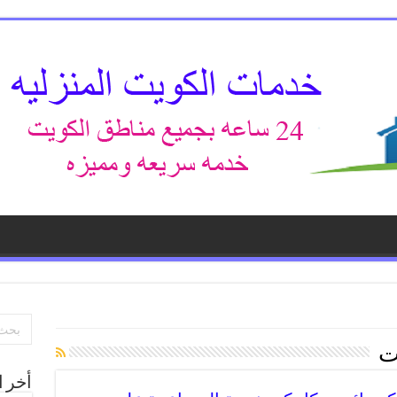
ت
أخر ا