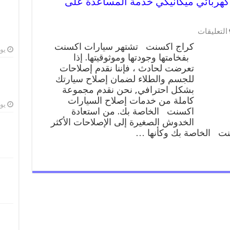
ت 99009551 ورشة كهربائي ميكانيكي خدمة المساعدة على
على
التعليقات
كراج
كراج اكسنت تشتهر سيارات اكسنت
اكسنت
يوليو
بفخامتها وجودتها وموثوقيتها. إذا
99009551
تعرضت لحادث ، فإننا نقدم إصلاحات
ورشة
كهربائي
للجسم والطلاء لضمان إصلاح سيارتك
ميكانيكي
بشكل احترافي, نحن نقدم مجموعة
خدمة
كاملة من خدمات إصلاح السيارات
المساعدة
يوليو
اكسنت الخاصة بك. من استعادة
على
الخدوش الصغيرة إلى الإصلاحات الأكثر
الطريق
نت الخاصة بك وكأنها …
مغلقة