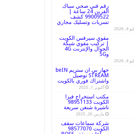
رقم فني صحي سباك
القرين 24 ساعة |
99009522 كشف
تسربات وتسليك مجاري
 4, 2026
مقوي سيرفس الكويت
| تركيب مقوي شبكة
الجوال والإنترنت 4G
و5G
 4, 2026
جهاز بي ان ستريم beIN
STREAM توصيل
واشتراك فوري بالكويت
أكتوبر 1, 2025
مكتب استخراج فيزا
الكويت 98951133
تاشيرة شنغن سريعة
مارس 26, 2025
شركة سماعات سقف
الكويت 98577070
سماعات سقف BOSE