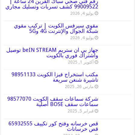
رقم فني صحي سباك القرين 24 ساعة |
99009522 كشف تسربات وتسليك مجاري
يوليو 4, 2026
مقوي سيرفس الكويت | تركيب مقوي
شبكة الجوال والإنترنت 4G و5G
يوليو 4, 2026
جهاز بي ان ستريم beIN STREAM توصيل
واشتراك فوري بالكويت
أكتوبر 1, 2025
مكتب استخراج فيزا الكويت 98951133
تاشيرة شنغن سريعة
مارس 26, 2025
شركة سماعات سقف الكويت 98577070
سماعات سقف BOSE أصلية
فبراير 5, 2025
قص خرسانه وفتح كور تكييف 65932555
قص خرسانات