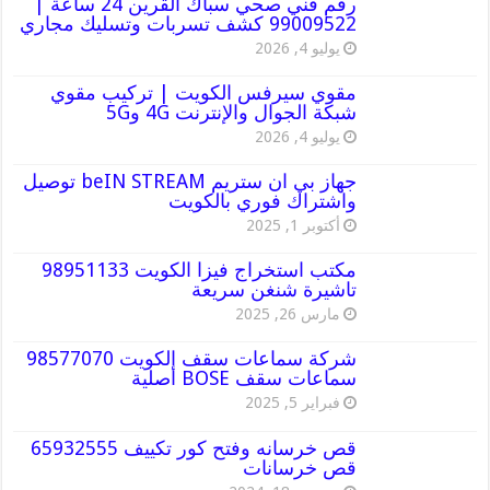
رقم فني صحي سباك القرين 24 ساعة |
99009522 كشف تسربات وتسليك مجاري
يوليو 4, 2026
مقوي سيرفس الكويت | تركيب مقوي
شبكة الجوال والإنترنت 4G و5G
يوليو 4, 2026
جهاز بي ان ستريم beIN STREAM توصيل
واشتراك فوري بالكويت
أكتوبر 1, 2025
مكتب استخراج فيزا الكويت 98951133
تاشيرة شنغن سريعة
مارس 26, 2025
شركة سماعات سقف الكويت 98577070
سماعات سقف BOSE أصلية
فبراير 5, 2025
قص خرسانه وفتح كور تكييف 65932555
قص خرسانات