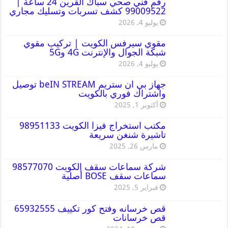
رقم فني صحي سباك القرين 24 ساعة |
99009522 كشف تسربات وتسليك مجاري
يوليو 4, 2026
مقوي سيرفس الكويت | تركيب مقوي
شبكة الجوال والإنترنت 4G و5G
يوليو 4, 2026
جهاز بي ان ستريم beIN STREAM توصيل
واشتراك فوري بالكويت
أكتوبر 1, 2025
مكتب استخراج فيزا الكويت 98951133
تاشيرة شنغن سريعة
مارس 26, 2025
شركة سماعات سقف الكويت 98577070
سماعات سقف BOSE أصلية
فبراير 5, 2025
قص خرسانه وفتح كور تكييف 65932555
قص خرسانات