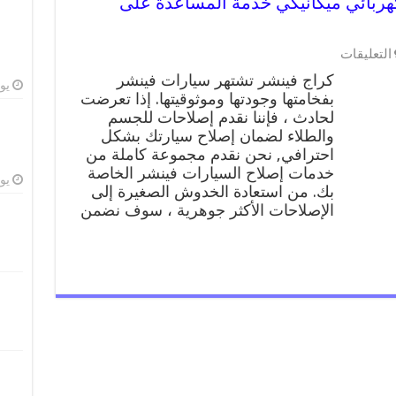
99009551 ورشة كهربائي ميكانيكي خدمة المساعدة على
على
التعليقات
كراج
كراج فينشر تشتهر سيارات فينشر
فينشر
يوليو
بفخامتها وجودتها وموثوقيتها. إذا تعرضت
99009551
لحادث ، فإننا نقدم إصلاحات للجسم
ورشة
كهربائي
والطلاء لضمان إصلاح سيارتك بشكل
ميكانيكي
احترافي, نحن نقدم مجموعة كاملة من
خدمة
خدمات إصلاح السيارات فينشر الخاصة
المساعدة
يوليو
بك. من استعادة الخدوش الصغيرة إلى
على
الإصلاحات الأكثر جوهرية ، سوف نضمن
الطريق
مغلقة