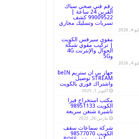
رقم فني صحي سباك
القرين 24 ساعة |
99009522 كشف
تسربات وتسليك مجاري
 4, 2026
مقوي سيرفس الكويت
| تركيب مقوي شبكة
الجوال والإنترنت 4G
و5G
 4, 2026
جهاز بي ان ستريم beIN
STREAM توصيل
واشتراك فوري بالكويت
أكتوبر 1, 2025
مكتب استخراج فيزا
الكويت 98951133
تاشيرة شنغن سريعة
مارس 26, 2025
شركة سماعات سقف
الكويت 98577070
سماعات سقف BOSE