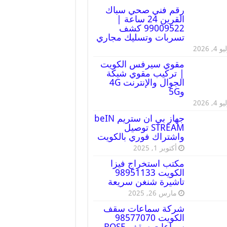
رقم فني صحي سباك
القرين 24 ساعة |
99009522 كشف
تسربات وتسليك مجاري
 4, 2026
مقوي سيرفس الكويت
| تركيب مقوي شبكة
الجوال والإنترنت 4G
و5G
 4, 2026
جهاز بي ان ستريم beIN
STREAM توصيل
واشتراك فوري بالكويت
أكتوبر 1, 2025
مكتب استخراج فيزا
الكويت 98951133
تاشيرة شنغن سريعة
مارس 26, 2025
شركة سماعات سقف
الكويت 98577070
سماعات سقف BOSE