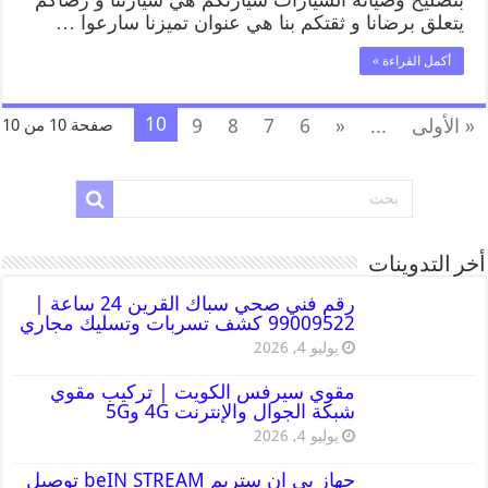
يتعلق برضانا و ثقتكم بنا هي عنوان تميزنا سارعوا …
أكمل القراءة »
10
« الأولى
...
«
6
7
8
9
صفحة 10 من 10
أخر التدوينات
رقم فني صحي سباك القرين 24 ساعة |
99009522 كشف تسربات وتسليك مجاري
يوليو 4, 2026
مقوي سيرفس الكويت | تركيب مقوي
شبكة الجوال والإنترنت 4G و5G
يوليو 4, 2026
جهاز بي ان ستريم beIN STREAM توصيل