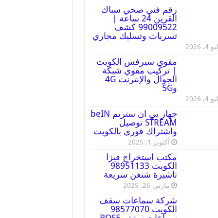
رقم فني صحي سباك
القرين 24 ساعة |
99009522 كشف
تسربات وتسليك مجاري
 4, 2026
مقوي سيرفس الكويت
| تركيب مقوي شبكة
الجوال والإنترنت 4G
و5G
 4, 2026
جهاز بي ان ستريم beIN
STREAM توصيل
واشتراك فوري بالكويت
أكتوبر 1, 2025
مكتب استخراج فيزا
الكويت 98951133
تاشيرة شنغن سريعة
مارس 26, 2025
شركة سماعات سقف
الكويت 98577070
سماعات سقف BOSE