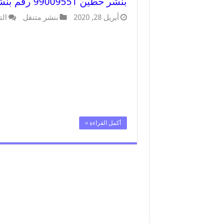
بنشر حطين 99009551 رقم بنشر حطين , كراج متنقل تصليح سيارات
أبريل 28, 2020
بنشر متنقل
الت
أكمل القراءة »