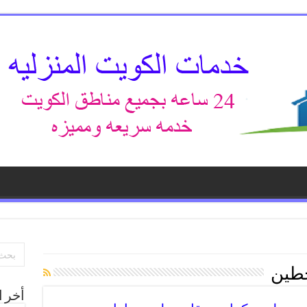
حطين
أخر ا