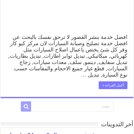
رقم
كهرباء
وبنشر
متنقل
القصور
مغلقة
افضل خدمة بنشر القصور لا ترحق نفسك بالبحث عن
افضل خدمة تصليح وصيانة السيارات لان مركز كيو كار
وفر كل شئ يختص ياعمال اصلاح السيارات مثل
كهربائي, ميكانيكي, تبديل تواير اطارات, تبديل بطاريات,
تبديل سفايف, دينمو, سلف, معدات سيارات, زجاج
السيارات, قطع غيار جميع الاحجام والمقاسات حسب
نوع السيارة, تبديل …
أكمل القراءة »
أخر التدوينات