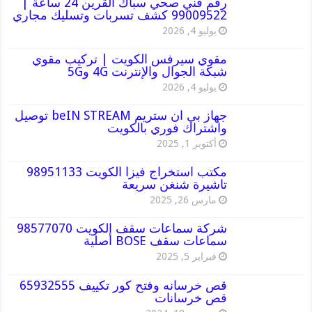
رقم فني صحي سباك القرين 24 ساعة |
99009522 كشف تسربات وتسليك مجاري
يوليو 4, 2026
مقوي سيرفس الكويت | تركيب مقوي
شبكة الجوال والإنترنت 4G و5G
يوليو 4, 2026
جهاز بي ان ستريم beIN STREAM توصيل
واشتراك فوري بالكويت
أكتوبر 1, 2025
مكتب استخراج فيزا الكويت 98951133
تاشيرة شنغن سريعة
مارس 26, 2025
شركة سماعات سقف الكويت 98577070
سماعات سقف BOSE أصلية
فبراير 5, 2025
قص خرسانه وفتح كور تكييف 65932555
قص خرسانات