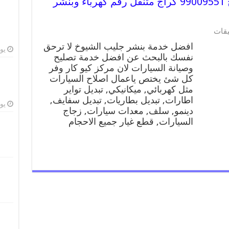
افضل خدمة بنشر جليب الشيوخ 99009551 كراج متنقل رقم كهرباء وبنشر
على
يقات
افضل
افضل خدمة بنشر جليب الشيوخ لا ترحق
خدمة
يوليو
نفسك بالبحث عن افضل خدمة تصليح
بنشر
وصيانة السيارات لان مركز كيو كار وفر
جليب
الشيوخ
كل شئ يختص ياعمال اصلاح السيارات
99009551
مثل كهربائي, ميكانيكي, تبديل تواير
كراج
اطارات, تبديل بطاريات, تبديل سفايف,
متنقل
يوليو
دينمو, سلف, معدات سيارات, زجاج
رقم
السيارات, قطع غيار جميع الاحجام
كهرباء
وبنشر
متنقل
جليب
الشيوخ
مغلقة