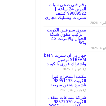
رقم فني صحي سباك
القرين 24 ساعة |
99009522 كشف
تسربات وتسليك مجاري
 4, 2026
مقوي سيرفس الكويت
| تركيب مقوي شبكة
الجوال والإنترنت 4G
و5G
 4, 2026
جهاز بي ان ستريم beIN
STREAM توصيل
واشتراك فوري بالكويت
أكتوبر 1, 2025
مكتب استخراج فيزا
الكويت 98951133
تاشيرة شنغن سريعة
مارس 26, 2025
شركة سماعات سقف
الكويت 98577070
سماعات سقف BOSE