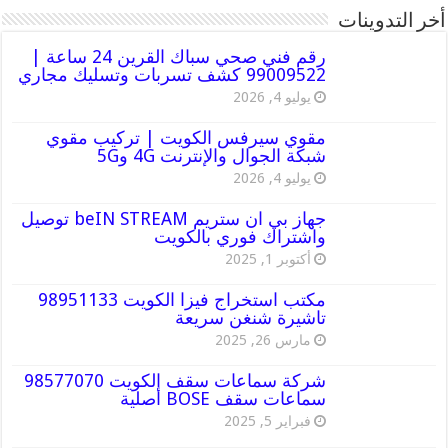
أخر التدوينات
رقم فني صحي سباك القرين 24 ساعة |
99009522 كشف تسربات وتسليك مجاري
يوليو 4, 2026
مقوي سيرفس الكويت | تركيب مقوي
شبكة الجوال والإنترنت 4G و5G
يوليو 4, 2026
جهاز بي ان ستريم beIN STREAM توصيل
واشتراك فوري بالكويت
أكتوبر 1, 2025
مكتب استخراج فيزا الكويت 98951133
تاشيرة شنغن سريعة
مارس 26, 2025
شركة سماعات سقف الكويت 98577070
سماعات سقف BOSE أصلية
فبراير 5, 2025