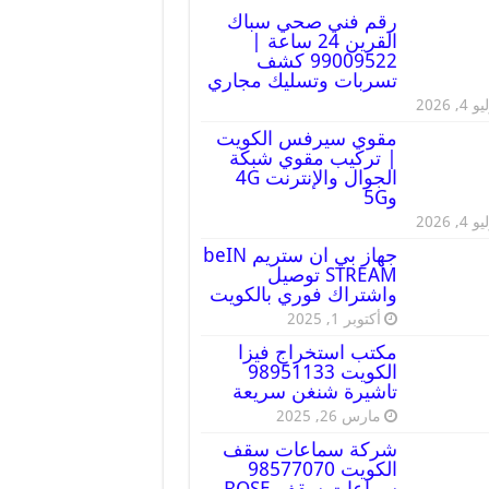
رقم فني صحي سباك
القرين 24 ساعة |
99009522 كشف
تسربات وتسليك مجاري
 4, 2026
مقوي سيرفس الكويت
| تركيب مقوي شبكة
الجوال والإنترنت 4G
و5G
 4, 2026
جهاز بي ان ستريم beIN
STREAM توصيل
واشتراك فوري بالكويت
أكتوبر 1, 2025
مكتب استخراج فيزا
الكويت 98951133
تاشيرة شنغن سريعة
مارس 26, 2025
شركة سماعات سقف
الكويت 98577070
سماعات سقف BOSE