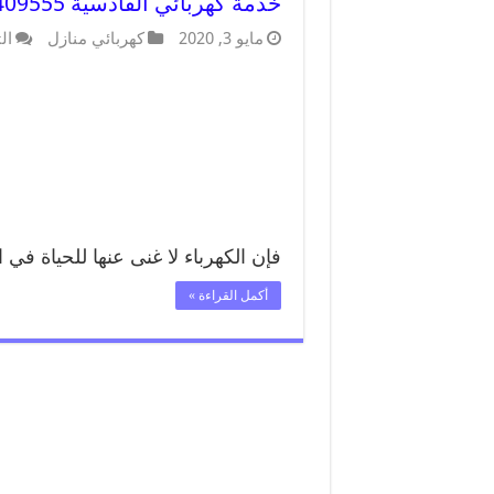
خدمة كهربائي القادسية 66409555 افضل معلم كهربائي منازل القادسية
مايو 3, 2020
كهربائي منازل
ال
فإن الكهرباء لا غنى عنها للحياة في
أكمل القراءة »