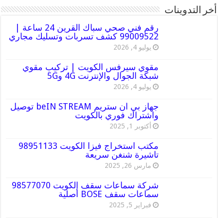
أخر التدوينات
رقم فني صحي سباك القرين 24 ساعة |
99009522 كشف تسربات وتسليك مجاري
يوليو 4, 2026
مقوي سيرفس الكويت | تركيب مقوي
شبكة الجوال والإنترنت 4G و5G
يوليو 4, 2026
جهاز بي ان ستريم beIN STREAM توصيل
واشتراك فوري بالكويت
أكتوبر 1, 2025
مكتب استخراج فيزا الكويت 98951133
تاشيرة شنغن سريعة
مارس 26, 2025
شركة سماعات سقف الكويت 98577070
سماعات سقف BOSE أصلية
فبراير 5, 2025