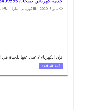
خدمة كهربائي صبحان 66409555 افضل معلم كهربائي منازل صبحان
مايو 3, 2020
كهربائي منازل
ال
فإن الكهرباء لا غنى عنها للحياة في
أكمل القراءة »