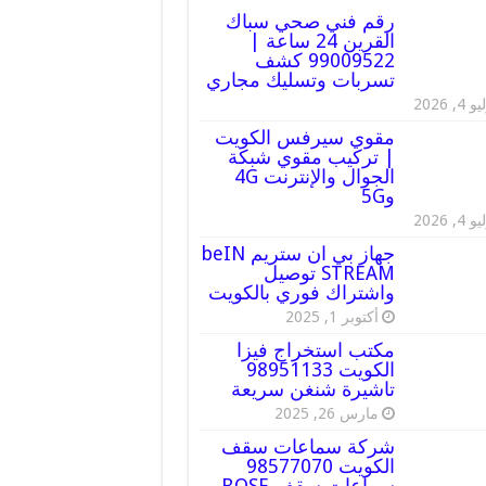
رقم فني صحي سباك
القرين 24 ساعة |
99009522 كشف
تسربات وتسليك مجاري
 4, 2026
مقوي سيرفس الكويت
| تركيب مقوي شبكة
الجوال والإنترنت 4G
و5G
 4, 2026
جهاز بي ان ستريم beIN
STREAM توصيل
واشتراك فوري بالكويت
أكتوبر 1, 2025
مكتب استخراج فيزا
الكويت 98951133
تاشيرة شنغن سريعة
مارس 26, 2025
شركة سماعات سقف
الكويت 98577070
سماعات سقف BOSE