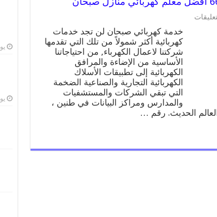
على
تعليقات
خدمة
خدمة كهربائي صبحان لن تجد خدمات
كهربائي
كهربائية أكثر شمولاً من تلك التي تقدمها
صبحان
يوليو
شركتنا لاعمال الكهرباء, من احتياجاتنا
66409555
افضل
الأساسية من الإضاءة والمرافق
معلم
الكهربائية إلى تطبيقات الأسلاك
كهربائي
الكهربائية التجارية والصناعية الضخمة
منازل
التي تبقي الشركات والمستشفيات
صبحان
يوليو
والمدارس ومراكز البيانات في طنين ،
مغلقة
 العالم الحديث. رقم …