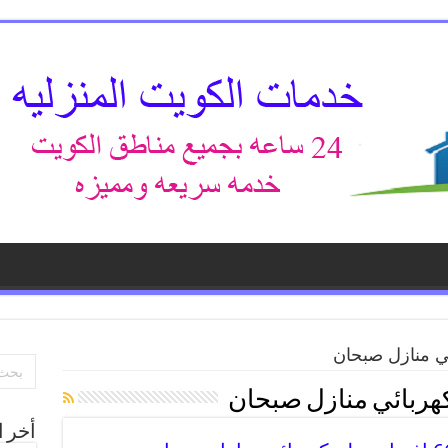
ي منازل صبحان
هربائي منازل صبحان
أخر ا