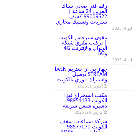
رقم فني صحي سباك
القرين 24 ساعة |
99009522 كشف
تسربات وتسليك مجاري
 4, 2026
مقوي سيرفس الكويت
| تركيب مقوي شبكة
الجوال والإنترنت 4G
و5G
 4, 2026
جهاز بي ان ستريم beIN
STREAM توصيل
واشتراك فوري بالكويت
أكتوبر 1, 2025
مكتب استخراج فيزا
الكويت 98951133
تاشيرة شنغن سريعة
مارس 26, 2025
شركة سماعات سقف
الكويت 98577070
سماعات سقف BOSE