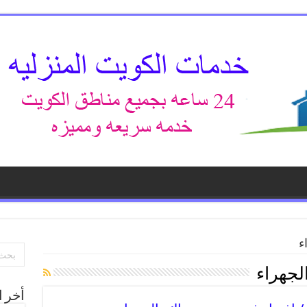
ء
جهراء
أخر ا