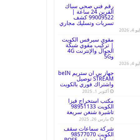
رقم فني صحي سباك
القرين 24 ساعة |
99009522 كشف
تسربات وتسليك مجاري
 4, 2026
مقوي سيرفس الكويت
| تركيب مقوي شبكة
الجوال والإنترنت 4G
و5G
 4, 2026
جهاز بي ان ستريم beIN
STREAM توصيل
واشتراك فوري بالكويت
أكتوبر 1, 2025
مكتب استخراج فيزا
الكويت 98951133
تاشيرة شنغن سريعة
مارس 26, 2025
شركة سماعات سقف
الكويت 98577070
سماعات سقف BOSE