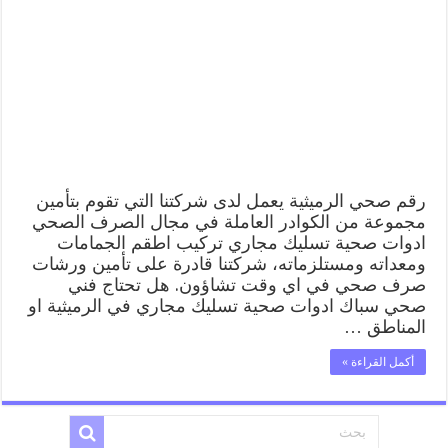
99009522
فني
صحي
سباك
ادوات
صحية
الرميثية
مغلقة
رقم صحي الرميثية يعمل لدى شركتنا التي تقوم بتأمين
مجموعة من الكوادر العاملة في مجال الصرف الصحي
ادوات صحية تسليك مجاري تركيب اطقم الجمامات
ومعداته ومستلزماته، شركتنا قادرة على تأمين ورشات
صرف صحي في اي وقت تشاؤون. هل تحتاج فني
صحي سباك ادوات صحية تسليك مجاري في الرميثية او
المناطق …
أكمل القراءة »