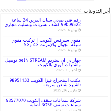
أخر التدوينات
رقم فني صحي سباك القرين 24 ساعة |
99009522 كشف تسربات وتسليك مجاري
يوليو 4, 2026
مقوي سيرفس الكويت | تركيب مقوي
شبكة الجوال والإنترنت 4G و5G
يوليو 4, 2026
جهاز بي ان ستريم beIN STREAM توصيل
واشتراك فوري بالكويت
أكتوبر 1, 2025
مكتب استخراج فيزا الكويت 98951133
تاشيرة شنغن سريعة
مارس 26, 2025
شركة سماعات سقف الكويت 98577070
سماعات سقف BOSE أصلية
فبراير 5, 2025