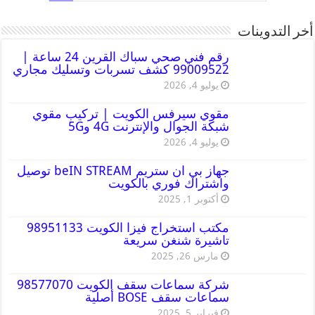
أخر التدوينات
رقم فني صحي سباك القرين 24 ساعة |
99009522 كشف تسربات وتسليك مجاري
يوليو 4, 2026
مقوي سيرفس الكويت | تركيب مقوي
شبكة الجوال والإنترنت 4G و5G
يوليو 4, 2026
جهاز بي ان ستريم beIN STREAM توصيل
واشتراك فوري بالكويت
أكتوبر 1, 2025
مكتب استخراج فيزا الكويت 98951133
تاشيرة شنغن سريعة
مارس 26, 2025
شركة سماعات سقف الكويت 98577070
سماعات سقف BOSE أصلية
فبراير 5, 2025