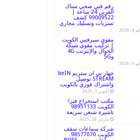
رقم فني صحي سباك
القرين 24 ساعة |
99009522 كشف
تسربات وتسليك مجاري
 4, 2026
مقوي سيرفس الكويت
| تركيب مقوي شبكة
الجوال والإنترنت 4G
و5G
 4, 2026
جهاز بي ان ستريم beIN
STREAM توصيل
واشتراك فوري بالكويت
أكتوبر 1, 2025
مكتب استخراج فيزا
الكويت 98951133
تاشيرة شنغن سريعة
مارس 26, 2025
شركة سماعات سقف
الكويت 98577070
سماعات سقف BOSE