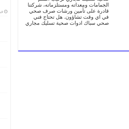
صحي
الجمامات ومعداته ومستلزماته، شركتنا
سباك
قادرة على تأمين ورشات صرف صحي
فبرا
ادوات
في اي وقت تشاؤون. هل تحتاج فني
صحية
صحي سباك ادوات صحية تسليك مجاري
الفروانية
مغلقة