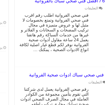
على
التعليقات
فني
فني صحي الفروانية اطلب رقم اقرب
صحي
فني صحي الفروانية وتمتع بخصومات لا
الفروانية
يوليو
مثيل لها و عروض متميزة في مجال
/
66817766
تركيب المضخات و السخانات و الفلاتر و
/
غيرها من خدمات السباكة رقم هاتفنا
افضل
يعمل 24 ساعة مقاول أدوات صحية
فني
الفروانية نوفر لكم قطع غيار اصلية لكافة
صحي
يوليو
انواع الادوات الصحية ، يمكنك …
سباك
بالفروانية
مغلقة
على
التعليقات
رقم
رقم صحي الفروانية يعمل لدى شركتنا
صحي
التي تقوم بتأمين مجموعة من الكوادر
الفروانية
العاملة في مجال الصرف الصحي ادوات
99009522
فني
صحية تسليك مجاري تركيب اطقم