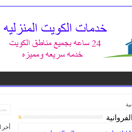
ية
فروانية
أخر ا