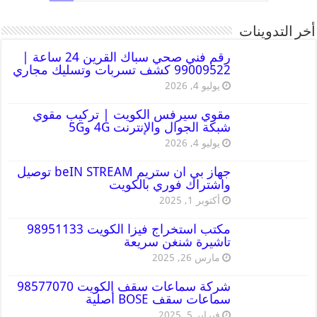
أخر التدوينات
رقم فني صحي سباك القرين 24 ساعة |
99009522 كشف تسربات وتسليك مجاري
يوليو 4, 2026
مقوي سيرفس الكويت | تركيب مقوي
شبكة الجوال والإنترنت 4G و5G
يوليو 4, 2026
جهاز بي ان ستريم beIN STREAM توصيل
واشتراك فوري بالكويت
أكتوبر 1, 2025
مكتب استخراج فيزا الكويت 98951133
تاشيرة شنغن سريعة
مارس 26, 2025
شركة سماعات سقف الكويت 98577070
سماعات سقف BOSE أصلية
فبراير 5, 2025