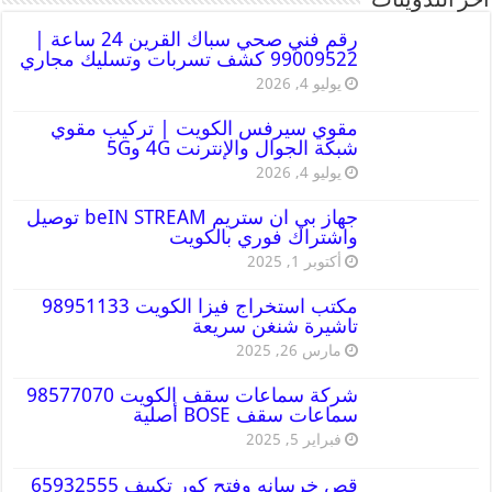
أخر التدوينات
رقم فني صحي سباك القرين 24 ساعة |
99009522 كشف تسربات وتسليك مجاري
يوليو 4, 2026
مقوي سيرفس الكويت | تركيب مقوي
شبكة الجوال والإنترنت 4G و5G
يوليو 4, 2026
جهاز بي ان ستريم beIN STREAM توصيل
واشتراك فوري بالكويت
أكتوبر 1, 2025
مكتب استخراج فيزا الكويت 98951133
تاشيرة شنغن سريعة
مارس 26, 2025
شركة سماعات سقف الكويت 98577070
سماعات سقف BOSE أصلية
فبراير 5, 2025
قص خرسانه وفتح كور تكييف 65932555