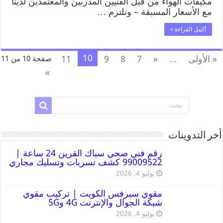
مكيفات الهواء من قبل الفنيين المدربين والمعتمدين لدينا
مع الأسعار المسبقة – ونلتزم …
أكمل القراءة »
10
« الأولى
...
«
7
8
9
11
صفحة 10 من 11
»
أخر التدوينات
رقم فني صحي سباك القرين 24 ساعة |
99009522 كشف تسربات وتسليك مجاري
يوليو 4, 2026
مقوي سيرفس الكويت | تركيب مقوي
شبكة الجوال والإنترنت 4G و5G
يوليو 4, 2026