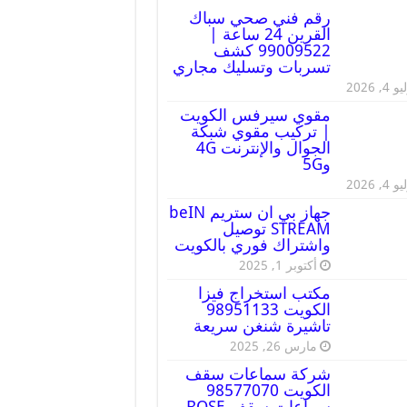
رقم فني صحي سباك
القرين 24 ساعة |
99009522 كشف
تسربات وتسليك مجاري
 4, 2026
مقوي سيرفس الكويت
| تركيب مقوي شبكة
الجوال والإنترنت 4G
و5G
 4, 2026
جهاز بي ان ستريم beIN
STREAM توصيل
واشتراك فوري بالكويت
أكتوبر 1, 2025
مكتب استخراج فيزا
الكويت 98951133
تاشيرة شنغن سريعة
مارس 26, 2025
شركة سماعات سقف
الكويت 98577070
سماعات سقف BOSE