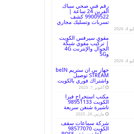
رقم فني صحي سباك
القرين 24 ساعة |
99009522 كشف
تسربات وتسليك مجاري
 4, 2026
مقوي سيرفس الكويت
| تركيب مقوي شبكة
الجوال والإنترنت 4G
و5G
 4, 2026
جهاز بي ان ستريم beIN
STREAM توصيل
واشتراك فوري بالكويت
أكتوبر 1, 2025
مكتب استخراج فيزا
الكويت 98951133
تاشيرة شنغن سريعة
مارس 26, 2025
شركة سماعات سقف
الكويت 98577070
سماعات سقف BOSE