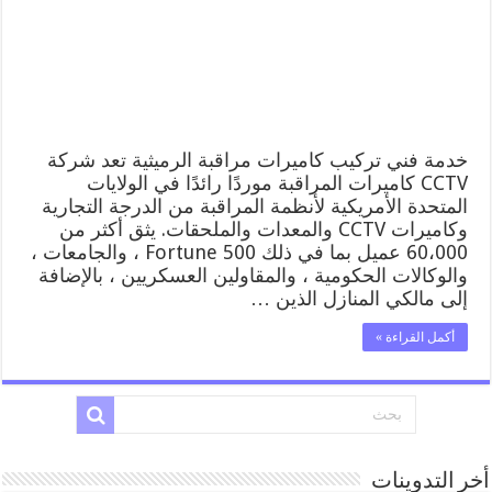
تركيب
كاميرات
مراقبة
الرميثية
مغلقة
خدمة فني تركيب كاميرات مراقبة الرميثية تعد شركة
CCTV كاميرات المراقبة موردًا رائدًا في الولايات
المتحدة الأمريكية لأنظمة المراقبة من الدرجة التجارية
وكاميرات CCTV والمعدات والملحقات. يثق أكثر من
60،000 عميل بما في ذلك Fortune 500 ، والجامعات ،
والوكالات الحكومية ، والمقاولين العسكريين ، بالإضافة
إلى مالكي المنازل الذين …
أكمل القراءة »
أخر التدوينات