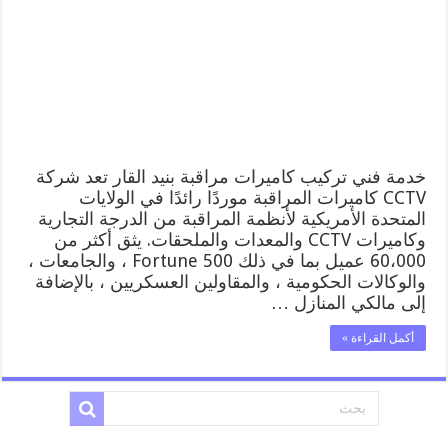
القار
52227353
فني
تركيب
كاميرات
مراقبة
بنيد
القار
مغلقة
خدمة فني تركيب كاميرات مراقبة بنيد القار تعد شركة
CCTV كاميرات المراقبة موردًا رائدًا في الولايات
المتحدة الأمريكية لأنظمة المراقبة من الدرجة التجارية
وكاميرات CCTV والمعدات والملحقات. يثق أكثر من
60،000 عميل بما في ذلك Fortune 500 ، والجامعات ،
والوكالات الحكومية ، والمقاولين العسكريين ، بالإضافة
إلى مالكي المنازل …
أكمل القراءة »