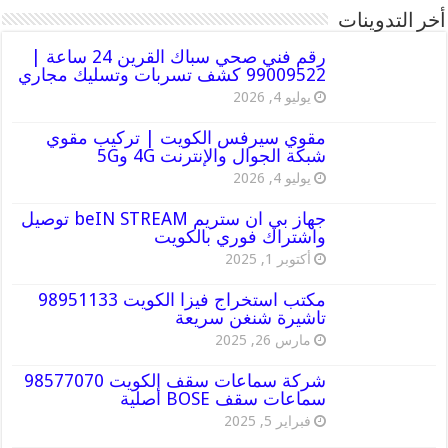
أخر التدوينات
رقم فني صحي سباك القرين 24 ساعة |
99009522 كشف تسربات وتسليك مجاري
يوليو 4, 2026
مقوي سيرفس الكويت | تركيب مقوي
شبكة الجوال والإنترنت 4G و5G
يوليو 4, 2026
جهاز بي ان ستريم beIN STREAM توصيل
واشتراك فوري بالكويت
أكتوبر 1, 2025
مكتب استخراج فيزا الكويت 98951133
تاشيرة شنغن سريعة
مارس 26, 2025
شركة سماعات سقف الكويت 98577070
سماعات سقف BOSE أصلية
فبراير 5, 2025