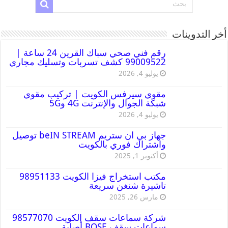
أخر التدوينات
رقم فني صحي سباك القرين 24 ساعة |
99009522 كشف تسربات وتسليك مجاري
يوليو 4, 2026
مقوي سيرفس الكويت | تركيب مقوي
شبكة الجوال والإنترنت 4G و5G
يوليو 4, 2026
جهاز بي ان ستريم beIN STREAM توصيل
واشتراك فوري بالكويت
أكتوبر 1, 2025
مكتب استخراج فيزا الكويت 98951133
تاشيرة شنغن سريعة
مارس 26, 2025
شركة سماعات سقف الكويت 98577070
سماعات سقف BOSE أصلية