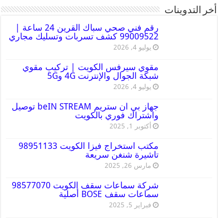
أخر التدوينات
رقم فني صحي سباك القرين 24 ساعة |
99009522 كشف تسربات وتسليك مجاري
يوليو 4, 2026
مقوي سيرفس الكويت | تركيب مقوي
شبكة الجوال والإنترنت 4G و5G
يوليو 4, 2026
جهاز بي ان ستريم beIN STREAM توصيل
واشتراك فوري بالكويت
أكتوبر 1, 2025
مكتب استخراج فيزا الكويت 98951133
تاشيرة شنغن سريعة
مارس 26, 2025
شركة سماعات سقف الكويت 98577070
سماعات سقف BOSE أصلية
فبراير 5, 2025