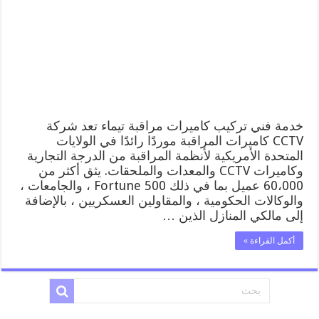
52227353
فني
تركيب
كاميرات
مراقبة
تيماء
مغلقة
خدمة فني تركيب كاميرات مراقبة تيماء تعد شركة
CCTV كاميرات المراقبة موردًا رائدًا في الولايات
المتحدة الأمريكية لأنظمة المراقبة من الدرجة التجارية
وكاميرات CCTV والمعدات والملحقات. يثق أكثر من
60،000 عميل بما في ذلك Fortune 500 ، والجامعات ،
والوكالات الحكومية ، والمقاولين العسكريين ، بالإضافة
إلى مالكي المنازل الذين …
أكمل القراءة »