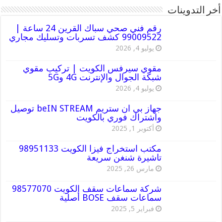
أخر التدوينات
رقم فني صحي سباك القرين 24 ساعة |
99009522 كشف تسربات وتسليك مجاري
يوليو 4, 2026
مقوي سيرفس الكويت | تركيب مقوي
شبكة الجوال والإنترنت 4G و5G
يوليو 4, 2026
جهاز بي ان ستريم beIN STREAM توصيل
واشتراك فوري بالكويت
أكتوبر 1, 2025
مكتب استخراج فيزا الكويت 98951133
تاشيرة شنغن سريعة
مارس 26, 2025
شركة سماعات سقف الكويت 98577070
سماعات سقف BOSE أصلية
فبراير 5, 2025