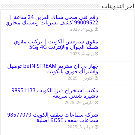
أخر التدوينات
رقم فني صحي سباك القرين 24 ساعة |
99009522 كشف تسربات وتسليك مجاري
يوليو 4, 2026
مقوي سيرفس الكويت | تركيب مقوي
شبكة الجوال والإنترنت 4G و5G
يوليو 4, 2026
جهاز بي ان ستريم beIN STREAM توصيل
واشتراك فوري بالكويت
أكتوبر 1, 2025
مكتب استخراج فيزا الكويت 98951133
تاشيرة شنغن سريعة
مارس 26, 2025
شركة سماعات سقف الكويت 98577070
سماعات سقف BOSE أصلية
فبراير 5, 2025