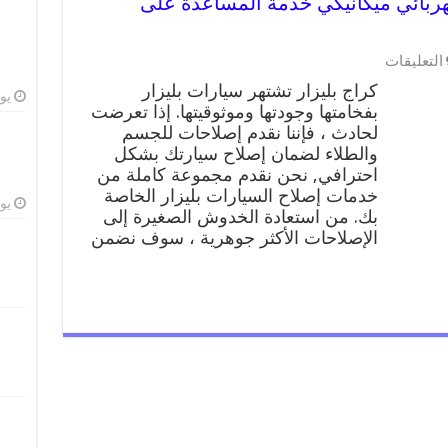
99009551 ورشة كهربائي ميكانيكي خدمة المساعدة على
على
التعليقات
كراج
كراج بليزار تشتهر سيارات بليزار
بليزار
يوليو
بفخامتها وجودتها وموثوقيتها. إذا تعرضت
99009551
لحادث ، فإننا نقدم إصلاحات للجسم
ورشة
كهربائي
والطلاء لضمان إصلاح سيارتك بشكل
ميكانيكي
احترافي, نحن نقدم مجموعة كاملة من
خدمة
خدمات إصلاح السيارات بليزار الخاصة
المساعدة
يوليو
بك. من استعادة الخدوش الصغيرة إلى
على
الإصلاحات الأكثر جوهرية ، سوف نضمن
الطريق
مغلقة