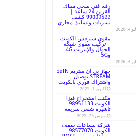
رقم فني صحي سباك
القرين 24 ساعة |
99009522 كشف
تسربات وتسليك مجاري
 4, 2026
مقوي سيرفس الكويت
| تركيب مقوي شبكة
الجوال والإنترنت 4G
و5G
 4, 2026
جهاز بي ان ستريم beIN
STREAM توصيل
واشتراك فوري بالكويت
أكتوبر 1, 2025
مكتب استخراج فيزا
الكويت 98951133
تاشيرة شنغن سريعة
مارس 26, 2025
شركة سماعات سقف
الكويت 98577070
سماعات سقف BOSE