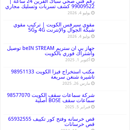
رقم فني صحي سباك القرين 24 ساعة |
99009522 كشف تسربات وتسليك مجاري
يوليو 4, 2026
مقوي سيرفس الكويت | تركيب مقوي
شبكة الجوال والإنترنت 4G و5G
يوليو 4, 2026
جهاز بي ان ستريم beIN STREAM توصيل
واشتراك فوري بالكويت
أكتوبر 1, 2025
مكتب استخراج فيزا الكويت 98951133
تاشيرة شنغن سريعة
مارس 26, 2025
شركة سماعات سقف الكويت 98577070
سماعات سقف BOSE أصلية
فبراير 5, 2025
قص خرسانه وفتح كور تكييف 65932555
قص خرسانات