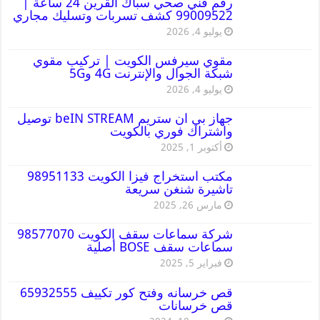
رقم فني صحي سباك القرين 24 ساعة |
99009522 كشف تسربات وتسليك مجاري
يوليو 4, 2026
مقوي سيرفس الكويت | تركيب مقوي
شبكة الجوال والإنترنت 4G و5G
يوليو 4, 2026
جهاز بي ان ستريم beIN STREAM توصيل
واشتراك فوري بالكويت
أكتوبر 1, 2025
مكتب استخراج فيزا الكويت 98951133
تاشيرة شنغن سريعة
مارس 26, 2025
شركة سماعات سقف الكويت 98577070
سماعات سقف BOSE أصلية
فبراير 5, 2025
قص خرسانه وفتح كور تكييف 65932555
قص خرسانات