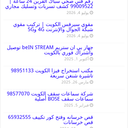
رقم فني صحي سباك القرين 24 ساعة |
99009522 كشف تسربات وتسليك مجاري
يوليو 4, 2026
مقوي سيرفس الكويت | تركيب مقوي
شبكة الجوال والإنترنت 4G و5G
يوليو 4, 2026
جهاز بي ان ستريم beIN STREAM توصيل
واشتراك فوري بالكويت
أكتوبر 1, 2025
مكتب استخراج فيزا الكويت 98951133
تاشيرة شنغن سريعة
مارس 26, 2025
شركة سماعات سقف الكويت 98577070
سماعات سقف BOSE أصلية
فبراير 5, 2025
قص خرسانه وفتح كور تكييف 65932555
قص خرسانات