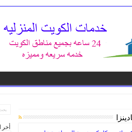
دينزا
أخر ا