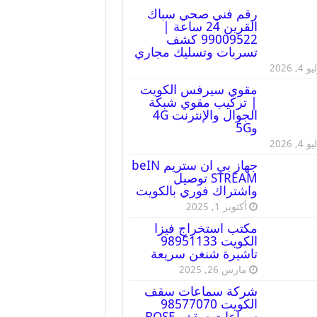
رقم فني صحي سباك
القرين 24 ساعة |
99009522 كشف
تسربات وتسليك مجاري
 4, 2026
مقوي سيرفس الكويت
| تركيب مقوي شبكة
الجوال والإنترنت 4G
و5G
 4, 2026
جهاز بي ان ستريم beIN
STREAM توصيل
واشتراك فوري بالكويت
أكتوبر 1, 2025
مكتب استخراج فيزا
الكويت 98951133
تاشيرة شنغن سريعة
مارس 26, 2025
شركة سماعات سقف
الكويت 98577070
سماعات سقف BOSE