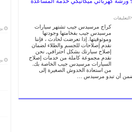
كراج مرسيدس جيب 99009551 ورشة كهربائي ميكانيكي خدمة المساعدة
على
التعليقات
كراج
كراج مرسيدس جيب تشتهر سيارات
مرسيدس
يوليو
مرسيدس جيب بفخامتها وجودتها
جيب
وموثوقيتها. إذا تعرضت لحادث ، فإننا
99009551
ورشة
نقدم إصلاحات للجسم والطلاء لضمان
كهربائي
إصلاح سيارتك بشكل احترافي, نحن
ميكانيكي
نقدم مجموعة كاملة من خدمات إصلاح
خدمة
يوليو
السيارات مرسيدس جيب الخاصة بك.
المساعدة
من استعادة الخدوش الصغيرة إلى
على
نضمن أن تبدو مرسيدس …
الطريق
مغلقة