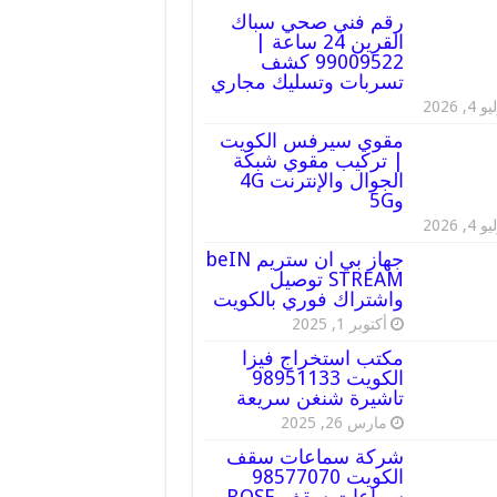
رقم فني صحي سباك
القرين 24 ساعة |
99009522 كشف
تسربات وتسليك مجاري
 4, 2026
مقوي سيرفس الكويت
| تركيب مقوي شبكة
الجوال والإنترنت 4G
و5G
 4, 2026
جهاز بي ان ستريم beIN
STREAM توصيل
واشتراك فوري بالكويت
أكتوبر 1, 2025
مكتب استخراج فيزا
الكويت 98951133
تاشيرة شنغن سريعة
مارس 26, 2025
شركة سماعات سقف
الكويت 98577070
سماعات سقف BOSE