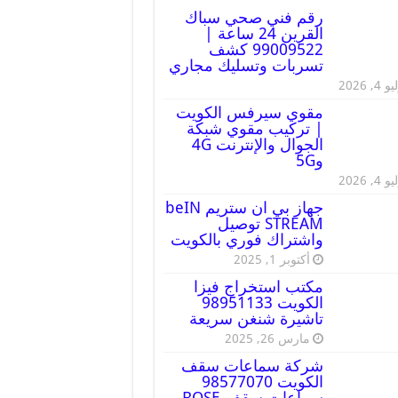
رقم فني صحي سباك
القرين 24 ساعة |
99009522 كشف
تسربات وتسليك مجاري
 4, 2026
مقوي سيرفس الكويت
| تركيب مقوي شبكة
الجوال والإنترنت 4G
و5G
 4, 2026
جهاز بي ان ستريم beIN
STREAM توصيل
واشتراك فوري بالكويت
أكتوبر 1, 2025
مكتب استخراج فيزا
الكويت 98951133
تاشيرة شنغن سريعة
مارس 26, 2025
شركة سماعات سقف
الكويت 98577070
سماعات سقف BOSE