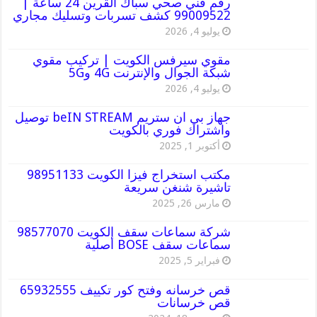
رقم فني صحي سباك القرين 24 ساعة |
99009522 كشف تسربات وتسليك مجاري
يوليو 4, 2026
مقوي سيرفس الكويت | تركيب مقوي
شبكة الجوال والإنترنت 4G و5G
يوليو 4, 2026
جهاز بي ان ستريم beIN STREAM توصيل
واشتراك فوري بالكويت
أكتوبر 1, 2025
مكتب استخراج فيزا الكويت 98951133
تاشيرة شنغن سريعة
مارس 26, 2025
شركة سماعات سقف الكويت 98577070
سماعات سقف BOSE أصلية
فبراير 5, 2025
قص خرسانه وفتح كور تكييف 65932555
قص خرسانات