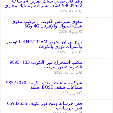
رقم فني صحي سباك القرين 24 ساعة |
99009522 كشف تسربات وتسليك مجاري
يوليو 4, 2026
مقوي سيرفس الكويت | تركيب مقوي
شبكة الجوال والإنترنت 4G و5G
يوليو 4, 2026
جهاز بي ان ستريم beIN STREAM توصيل
واشتراك فوري بالكويت
أكتوبر 1, 2025
مكتب استخراج فيزا الكويت 98951133
تاشيرة شنغن سريعة
مارس 26, 2025
شركة سماعات سقف الكويت 98577070
سماعات سقف BOSE أصلية
فبراير 5, 2025
قص خرسانه وفتح كور تكييف 65932555
قص خرسانات