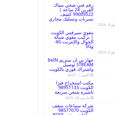
رقم فني صحي سباك
القرين 24 ساعة |
99009522 كشف
تسربات وتسليك مجاري
 4, 2026
مقوي سيرفس الكويت
| تركيب مقوي شبكة
الجوال والإنترنت 4G
و5G
 4, 2026
جهاز بي ان ستريم beIN
STREAM توصيل
واشتراك فوري بالكويت
أكتوبر 1, 2025
مكتب استخراج فيزا
الكويت 98951133
تاشيرة شنغن سريعة
مارس 26, 2025
شركة سماعات سقف
الكويت 98577070
سماعات سقف BOSE