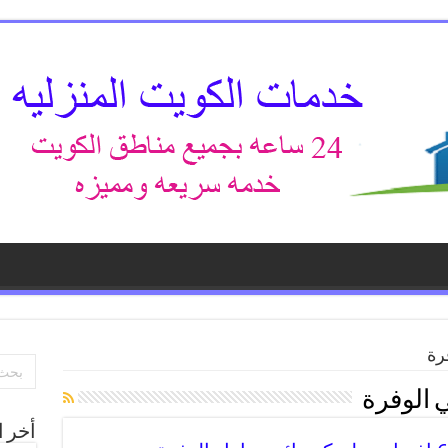
رة
 الوفرة
أخر ا