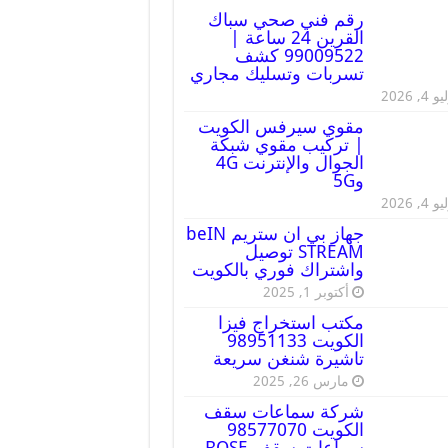
رقم فني صحي سباك
القرين 24 ساعة |
99009522 كشف
تسربات وتسليك مجاري
 4, 2026
مقوي سيرفس الكويت
| تركيب مقوي شبكة
الجوال والإنترنت 4G
و5G
 4, 2026
جهاز بي ان ستريم beIN
STREAM توصيل
واشتراك فوري بالكويت
أكتوبر 1, 2025
مكتب استخراج فيزا
الكويت 98951133
تاشيرة شنغن سريعة
مارس 26, 2025
شركة سماعات سقف
الكويت 98577070
سماعات سقف BOSE