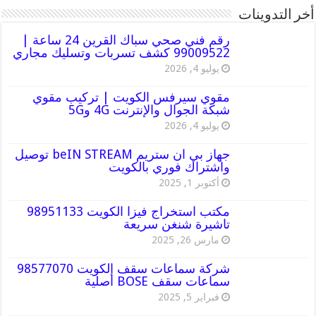
أخر التدوينات
رقم فني صحي سباك القرين 24 ساعة |
99009522 كشف تسربات وتسليك مجاري
يوليو 4, 2026
مقوي سيرفس الكويت | تركيب مقوي
شبكة الجوال والإنترنت 4G و5G
يوليو 4, 2026
جهاز بي ان ستريم beIN STREAM توصيل
واشتراك فوري بالكويت
أكتوبر 1, 2025
مكتب استخراج فيزا الكويت 98951133
تاشيرة شنغن سريعة
مارس 26, 2025
شركة سماعات سقف الكويت 98577070
سماعات سقف BOSE أصلية
فبراير 5, 2025