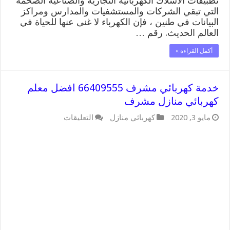
تطبيقات الأسلاك الكهربائية التجارية والصناعية الضخمة
التي تبقي الشركات والمستشفيات والمدارس ومراكز
البيانات في طنين ، فإن الكهرباء لا غنى عنها للحياة في
العالم الحديث. رقم …
أكمل القراءة »
خدمة كهربائي مشرف 66409555 افضل معلم
كهربائي منازل مشرف
على
مايو 3, 2020
كهربائي منازل
التعليقات
خدمة
كهربائي
مشرف
66409555
افضل
معلم
كهربائي
منازل
مشرف
مغلقة