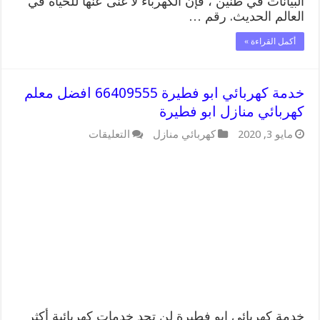
البيانات في طنين ، فإن الكهرباء لا غنى عنها للحياة في
العالم الحديث. رقم …
أكمل القراءة »
خدمة كهربائي ابو فطيرة 66409555 افضل معلم
كهربائي منازل ابو فطيرة
على
مايو 3, 2020
كهربائي منازل
التعليقات
خدمة
كهربائي
ابو
فطيرة
66409555
افضل
معلم
كهربائي
منازل
ابو
فطيرة
مغلقة
خدمة كهربائي ابو فطيرة لن تجد خدمات كهربائية أكثر