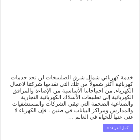
خدمة
كهربائي
شمال
شرق
الصليبيخات
66409555
افضل
معلم
كهربائي
منازل
شمال
شرق
الصليبيخات
مغلقة
خدمة كهربائي شمال شرق الصليبيخات لن تجد خدمات
كهربائية أكثر شمولاً من تلك التي تقدمها شركتنا لاعمال
الكهرباء, من احتياجاتنا الأساسية من الإضاءة والمرافق
الكهربائية إلى تطبيقات الأسلاك الكهربائية التجارية
والصناعية الضخمة التي تبقي الشركات والمستشفيات
والمدارس ومراكز البيانات في طنين ، فإن الكهرباء لا
غنى عنها للحياة في العالم …
أكمل القراءة »