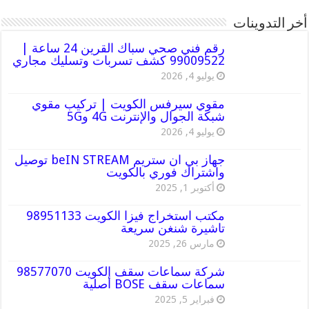
أخر التدوينات
رقم فني صحي سباك القرين 24 ساعة |
99009522 كشف تسربات وتسليك مجاري
يوليو 4, 2026
مقوي سيرفس الكويت | تركيب مقوي
شبكة الجوال والإنترنت 4G و5G
يوليو 4, 2026
جهاز بي ان ستريم beIN STREAM توصيل
واشتراك فوري بالكويت
أكتوبر 1, 2025
مكتب استخراج فيزا الكويت 98951133
تاشيرة شنغن سريعة
مارس 26, 2025
شركة سماعات سقف الكويت 98577070
سماعات سقف BOSE أصلية
فبراير 5, 2025