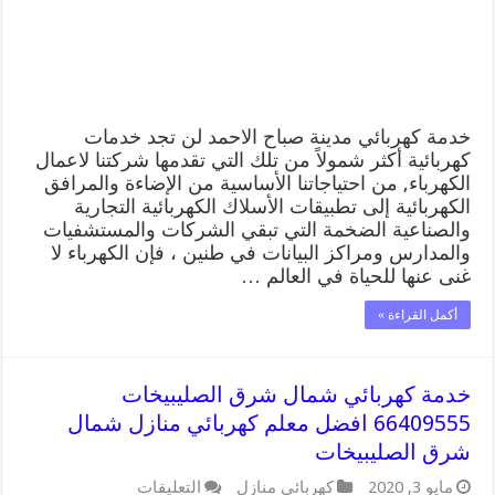
معلم
كهربائي
منازل
مدينة
صباح
الاحمد
مغلقة
خدمة كهربائي مدينة صباح الاحمد لن تجد خدمات
كهربائية أكثر شمولاً من تلك التي تقدمها شركتنا لاعمال
الكهرباء, من احتياجاتنا الأساسية من الإضاءة والمرافق
الكهربائية إلى تطبيقات الأسلاك الكهربائية التجارية
والصناعية الضخمة التي تبقي الشركات والمستشفيات
والمدارس ومراكز البيانات في طنين ، فإن الكهرباء لا
غنى عنها للحياة في العالم …
أكمل القراءة »
خدمة كهربائي شمال شرق الصليبيخات
66409555 افضل معلم كهربائي منازل شمال
شرق الصليبيخات
على
مايو 3, 2020
كهربائي منازل
التعليقات