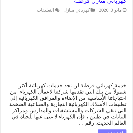
كهربائي منازل قرطبة
على
مايو 3, 2020
كهربائي منازل
التعليقات
خدمة
كهربائي
قرطبة
66409555
افضل
معلم
كهربائي
منازل
قرطبة
مغلقة
خدمة كهربائي قرطبة لن تجد خدمات كهربائية أكثر
شمولاً من تلك التي تقدمها شركتنا لاعمال الكهرباء, من
احتياجاتنا الأساسية من الإضاءة والمرافق الكهربائية إلى
تطبيقات الأسلاك الكهربائية التجارية والصناعية الضخمة
التي تبقي الشركات والمستشفيات والمدارس ومراكز
البيانات في طنين ، فإن الكهرباء لا غنى عنها للحياة في
العالم الحديث. رقم …