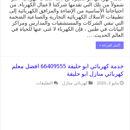
شمولاً من تلك التي تقدمها شركتنا لاعمال الكهرباء, من
احتياجاتنا الأساسية من الإضاءة والمرافق الكهربائية إلى
تطبيقات الأسلاك الكهربائية التجارية والصناعية الضخمة
التي تبقي الشركات والمستشفيات والمدارس ومراكز
البيانات في طنين ، فإن الكهرباء لا غنى عنها للحياة في
العالم الحديث. …
أكمل القراءة »
خدمة كهربائي ابو حليفة 66409555 افضل معلم
كهربائي منازل ابو حليفة
على
مايو 3, 2020
كهربائي منازل
التعليقات
خدمة
كهربائي
ابو
حليفة
66409555
افضل
معلم
كهربائي
منازل