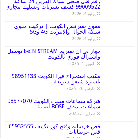
رقم فني صحي سباك القرين 24 ساعة |
99009522 كشف تسربات وتسليك مجاري
يوليو 4, 2026
مقوي سيرفس الكويت | تركيب مقوي
شبكة الجوال والإنترنت 4G و5G
يوليو 4, 2026
جهاز بي ان ستريم beIN STREAM توصيل
واشتراك فوري بالكويت
أكتوبر 1, 2025
مكتب استخراج فيزا الكويت 98951133
تاشيرة شنغن سريعة
مارس 26, 2025
شركة سماعات سقف الكويت 98577070
سماعات سقف BOSE أصلية
فبراير 5, 2025
قص خرسانه وفتح كور تكييف 65932555
قص خرسانات