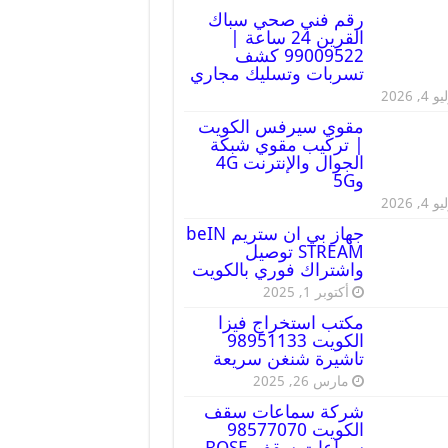
رقم فني صحي سباك
القرين 24 ساعة |
99009522 كشف
تسربات وتسليك مجاري
 4, 2026
مقوي سيرفس الكويت
| تركيب مقوي شبكة
الجوال والإنترنت 4G
و5G
 4, 2026
جهاز بي ان ستريم beIN
STREAM توصيل
واشتراك فوري بالكويت
أكتوبر 1, 2025
مكتب استخراج فيزا
الكويت 98951133
تاشيرة شنغن سريعة
مارس 26, 2025
شركة سماعات سقف
الكويت 98577070
سماعات سقف BOSE