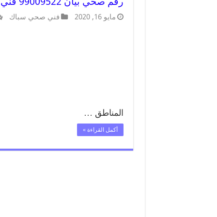
رقم صحي بيان 99009522 فني صحي سباك ادوات صحية بيان
مايو 16, 2020
فني صحي سباك
المناطق …
أكمل القراءة »