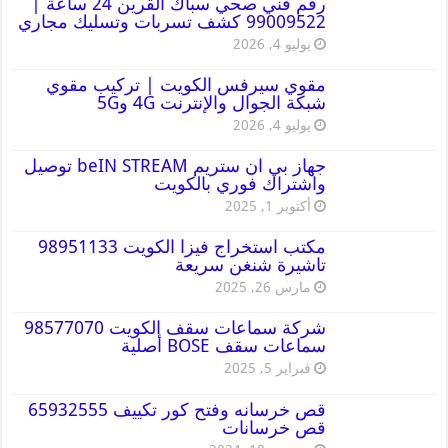
رقم فني صحي سباك القرين 24 ساعة |
99009522 كشف تسربات وتسليك مجاري
يوليو 4, 2026
مقوي سيرفس الكويت | تركيب مقوي
شبكة الجوال والإنترنت 4G و5G
يوليو 4, 2026
جهاز بي ان ستريم beIN STREAM توصيل
واشتراك فوري بالكويت
أكتوبر 1, 2025
مكتب استخراج فيزا الكويت 98951133
تاشيرة شنغن سريعة
مارس 26, 2025
شركة سماعات سقف الكويت 98577070
سماعات سقف BOSE أصلية
فبراير 5, 2025
قص خرسانه وفتح كور تكييف 65932555
قص خرسانات